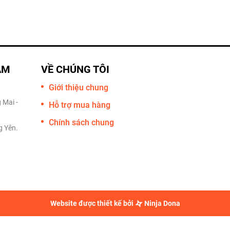
AM
VỀ CHÚNG TÔI
Giới thiệu chung
 Mai -
Hỗ trợ mua hàng
Chính sách chung
g Yên.
Website được thiết kế bởi
Ninja Dona