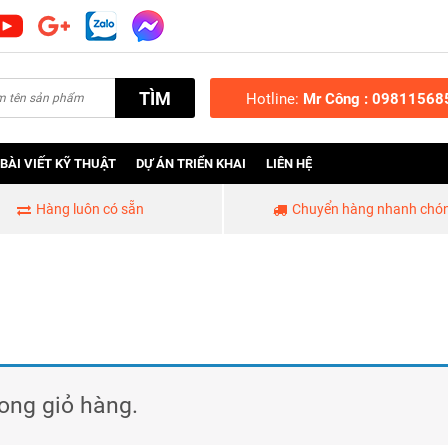
TÌM
Hotline:
Mr Công : 09811568
BÀI VIẾT KỸ THUẬT
DỰ ÁN TRIỂN KHAI
LIÊN HỆ
Hàng luôn có sẵn
Chuyển hàng nhanh chó
ong giỏ hàng.