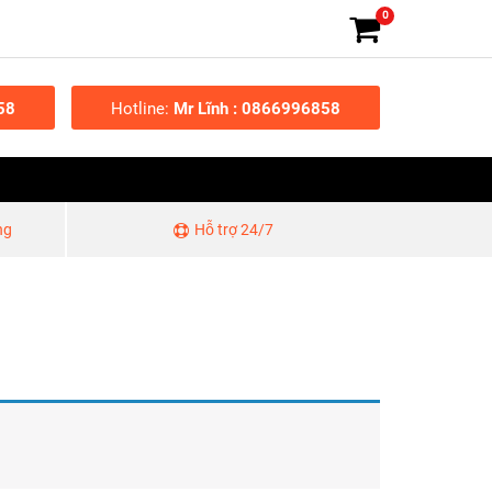
0
58
Hotline:
Mr Lĩnh : 0866996858
ng
Hỗ trợ 24/7