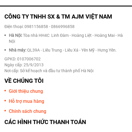
CÔNG TY TNHH SX & TM AJM VIỆT NAM
Điện thoại: 0981156858 - 0866996858
Hà Nội:
Tòa nhà HH4C Linh Đàm - Hoàng Liệt - Hoàng Mai - Hà
Nội
Nhà máy:
QL39A - Liêu Trung - Liêu Xá - Yên Mỹ - Hưng Yên.
GPKD: 0107006702
Ngày cấp: 25/9/2013
Nơi cấp: Sở kế hoạch và đầu tư thành phố Hà Nội
VỀ CHÚNG TÔI
Giới thiệu chung
Hỗ trợ mua hàng
Chính sách chung
CÁC HÌNH THỨC THANH TOÁN