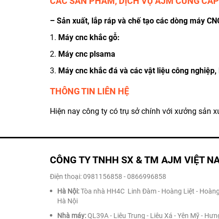
CÁC SẢN PHẨM, DỊCH VỤ AJM CUNG CẤP
– Sản xuất, lắp ráp và chế tạo các dòng máy CN
1.
Máy cnc khắc gỗ:
2.
Máy cnc plsama
3.
Máy cnc khắc đá và các vật liệu công nghiệp, 
THÔNG TIN LIÊN HỆ
Hiện nay công ty có trụ sở chính với xưởng sản xu
CÔNG TY TNHH SX & TM AJM VIỆT N
Điện thoại: 0981156858 - 0866996858
Hà Nội:
Tòa nhà HH4C Linh Đàm - Hoàng Liệt - Hoàng
Hà Nội
Nhà máy:
QL39A - Liêu Trung - Liêu Xá - Yên Mỹ - Hưn