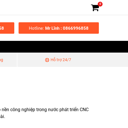
0
58
Hotline:
Mr Lĩnh : 0866996858
ng
Hỗ trợ 24/7
 nền công nghiệp trong nước phát triển CNC
ài.