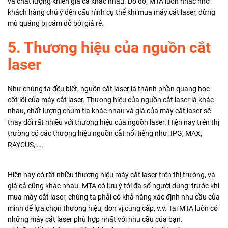
và chất lượng khiến giá cả khác nhau. Do đó, MTA luôn nhắc nhở
khách hàng chú ý đến cấu hình cụ thể khi mua máy cắt laser, đừng
mù quáng bị cám dỗ bởi giá rẻ.
5. Thương hiệu của nguồn cắt
laser
Như chúng ta đều biết, nguồn cắt laser là thành phần quang học
cốt lõi của máy cắt laser. Thương hiệu của nguồn cắt laser là khác
nhau, chất lượng chùm tia khác nhau và giá của máy cắt laser sẽ
thay đổi rất nhiều với thương hiệu của nguồn laser. Hiện nay trên thị
trường có các thương hiệu nguồn cắt nổi tiếng như: IPG, MAX,
RAYCUS,…..
Hiện nay có rất nhiều thương hiệu máy cắt laser trên thị trường, và
giá cả cũng khác nhau. MTA có lưu ý tới đa số người dùng: trước khi
mua máy cắt laser, chúng ta phải có khả năng xác định nhu cầu của
mình để lựa chọn thương hiệu, đơn vị cung cấp, v.v. Tại MTA luôn có
những máy cắt laser phù hợp nhất với nhu cầu của bạn.