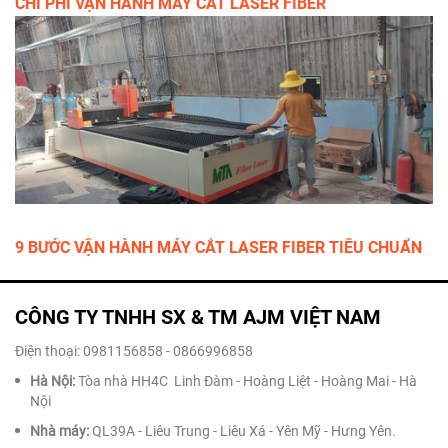
CHI PHÍ VẬN HÀNH MÁY CẮT LASER FIBER
9 BƯỚC VẬN HÀNH MÁY CẮT LASER FIBER TIÊU CHUẨN
CÔNG TY TNHH SX & TM AJM VIỆT NAM
Điện thoại: 0981156858 - 0866996858
Hà Nội:
Tòa nhà HH4C Linh Đàm - Hoàng Liệt - Hoàng Mai - Hà
Nội
Nhà máy:
QL39A - Liêu Trung - Liêu Xá - Yên Mỹ - Hưng Yên.