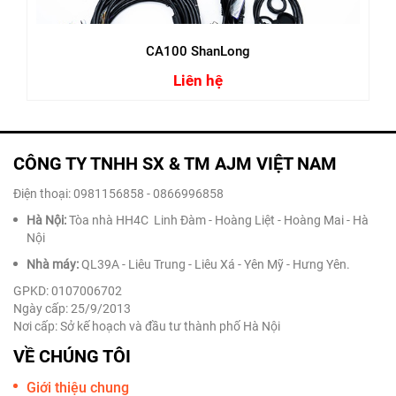
CA100 ShanLong
Liên hệ
CÔNG TY TNHH SX & TM AJM VIỆT NAM
Điện thoại: 0981156858 - 0866996858
Hà Nội:
Tòa nhà HH4C Linh Đàm - Hoàng Liệt - Hoàng Mai - Hà
Nội
Nhà máy:
QL39A - Liêu Trung - Liêu Xá - Yên Mỹ - Hưng Yên.
GPKD: 0107006702
Ngày cấp: 25/9/2013
Nơi cấp: Sở kế hoạch và đầu tư thành phố Hà Nội
VỀ CHÚNG TÔI
Giới thiệu chung