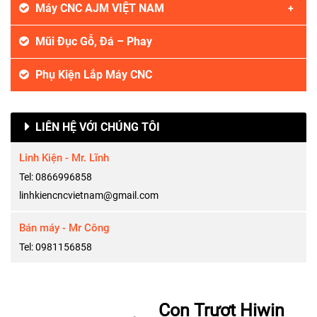
Máy CNC AJM VIỆT NAM
Mũi Đục Gỗ, Đá – Phay
Phụ Kiện Lắp Máy CNC
LIÊN HỆ VỚI CHÚNG TÔI
Linh Kiện - Mr. Lĩnh
Tel: 0866996858
linhkiencncvietnam@gmail.com
Bán máy - Mr Công
Tel: 0981156858
Con Trượt Hiwin