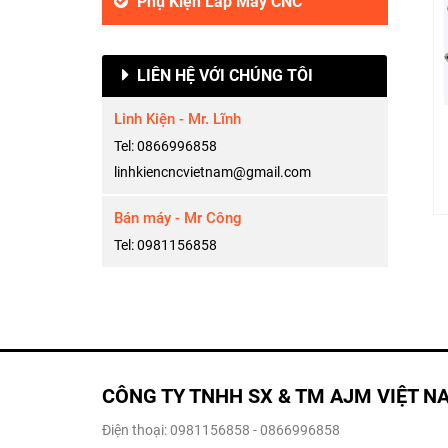
Phụ Kiện Lắp Máy CNC
LIÊN HỆ VỚI CHÚNG TÔI
Linh Kiện - Mr. Lĩnh
Tel: 0866996858
linhkiencncvietnam@gmail.com
Bán máy - Mr Công
Tel: 0981156858
CÔNG TY TNHH SX & TM AJM VIỆT N
Điện thoại: 0981156858 - 0866996858