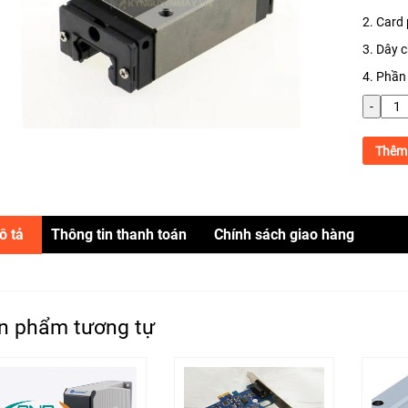
2. Card 
3. Dây 
4. Phần
-
Thêm 
ô tả
Thông tin thanh toán
Chính sách giao hàng
n phẩm tương tự