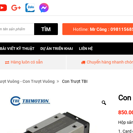
TÌM
Hotline:
Mr Công : 09811568
BÀI VIẾT KỸ THUẬT
DỰ ÁN TRIỂN KHAI
LIÊN HỆ
Hàng luôn có sẵn
Chuyển hàng nhanh chó
ượt Vuông - Con Trượt Vuông
Con Trượt TBI
Con 
850.0
Hộp sản
1. Card