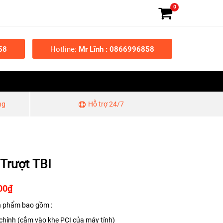
0
58
Hotline:
Mr Lĩnh : 0866996858
ng
Hỗ trợ 24/7
Trượt TBI
00
₫
 phẩm bao gồm :
 chính (cắm vào khe PCI của máy tính)