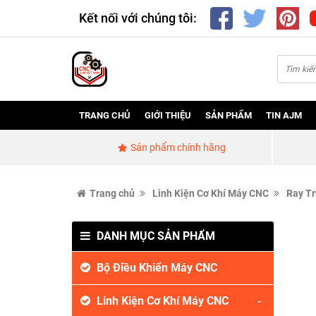
Kết nối với chúng tôi:
TRANG CHỦ
GIỚI THIỆU
SẢN PHẨM
TIN AJM
Sản phẩm chính hãng
Trang chủ
Linh Kiện Cơ Khí Máy CNC
Ray Tr
DANH MỤC SẢN PHẨM
Bộ Điều Khiển Máy CNC
Linh Kiện Cơ Khí Máy CNC