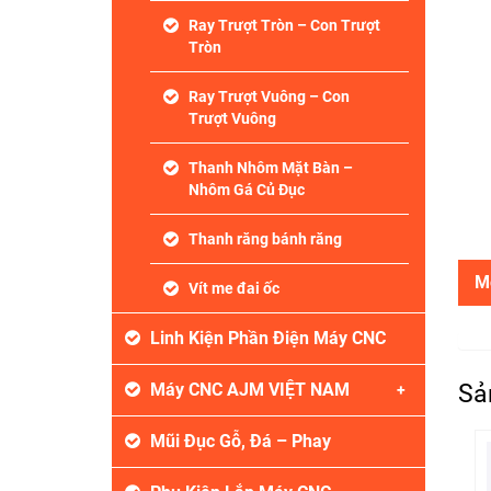
Ray Trượt Tròn – Con Trượt
Tròn
Ray Trượt Vuông – Con
Trượt Vuông
Thanh Nhôm Mặt Bàn –
Nhôm Gá Củ Đục
Thanh răng bánh răng
M
Vít me đai ốc
Linh Kiện Phần Điện Máy CNC
Sả
Máy CNC AJM VIỆT NAM
Mũi Đục Gỗ, Đá – Phay