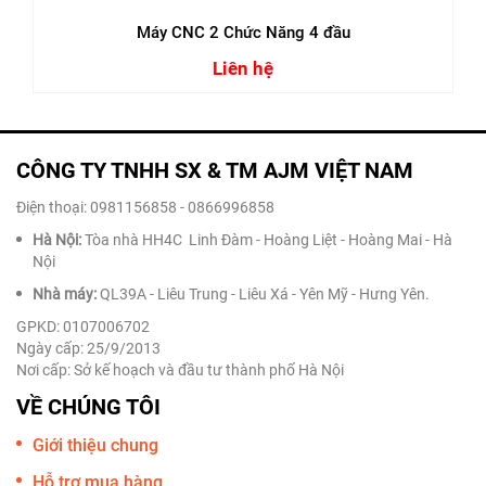
Máy CNC 2 Chức Năng 4 đầu
Liên hệ
CÔNG TY TNHH SX & TM AJM VIỆT NAM
Điện thoại: 0981156858 - 0866996858
Hà Nội:
Tòa nhà HH4C Linh Đàm - Hoàng Liệt - Hoàng Mai - Hà
Nội
Nhà máy:
QL39A - Liêu Trung - Liêu Xá - Yên Mỹ - Hưng Yên.
GPKD: 0107006702
Ngày cấp: 25/9/2013
Nơi cấp: Sở kế hoạch và đầu tư thành phố Hà Nội
VỀ CHÚNG TÔI
Giới thiệu chung
Hỗ trợ mua hàng