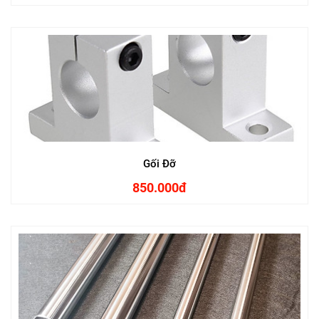
Gối Đỡ
850.000đ