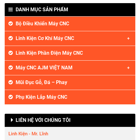
DANH MỤC SẢN PHẨM
Bộ Điều Khiển Máy CNC
Linh Kiện Cơ Khí Máy CNC
Linh Kiện Phần Điện Máy CNC
Máy CNC AJM VIỆT NAM
Mũi Đục Gỗ, Đá – Phay
Phụ Kiện Lắp Máy CNC
LIÊN HỆ VỚI CHÚNG TÔI
Linh Kiện - Mr. Lĩnh