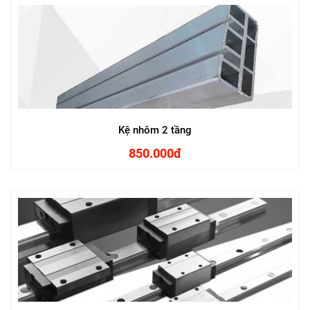
Kệ nhôm 2 tầng
850.000đ